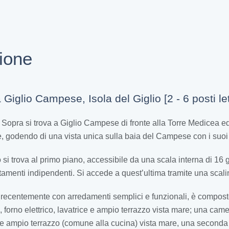
ione
iglio Campese, Isola del Giglio [2 - 6 posti let
Sopra si trova a Giglio Campese di fronte alla Torre Medicea ed
te, godendo di una vista unica sulla baia del Campese con i suoi 
i trova al primo piano, accessibile da una scala interna di 16 gra
menti indipendenti. Si accede a quest’ultima tramite una scalin
ato recentemente con arredamenti semplici e funzionali, è compost
d, forno elettrico, lavatrice e ampio terrazzo vista mare; una ca
to e ampio terrazzo (comune alla cucina) vista mare, una second