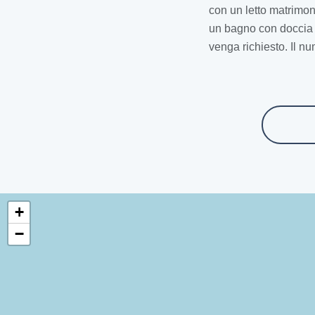
con un letto matrimoni
un bagno con doccia a
venga richiesto. Il nu
+
−