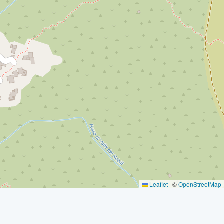
Leaflet
|
©
OpenStreetMap