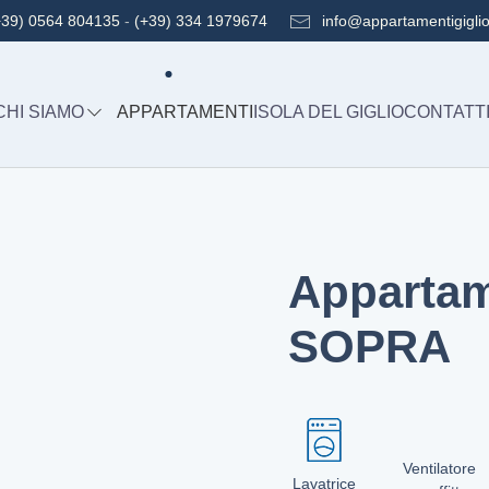
info@appartamentigigli
+39) 0564 804135
-
(+39) 334 1979674
CHI SIAMO
APPARTAMENTI
ISOLA DEL GIGLIO
CONTATT
Apparta
SOPRA
Ventilatore
Lavatrice