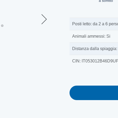
a soffitto
Posti letto: da 2 a 6 per
Animali ammessi: Si
Distanza dalla spiaggia: 
CIN: IT053012B46D9U