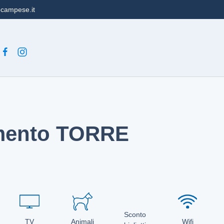
ocampese.it
I
mento TORRE
Sconto
TV
Animali
Wifi