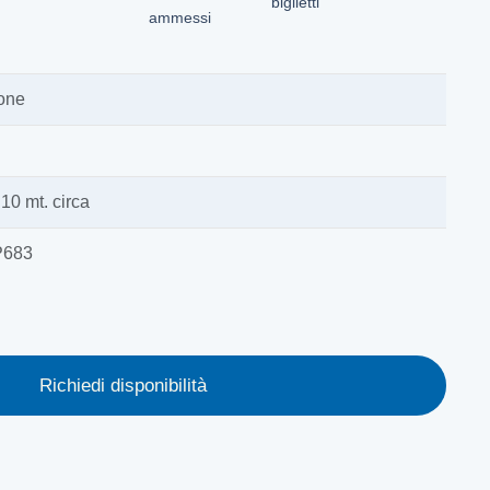
biglietti
ammessi
sone
10 mt. circa
P683
Richiedi disponibilità