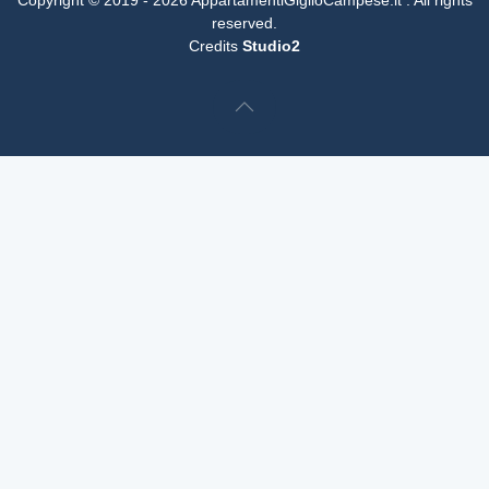
Copyright © 2019 -
2026
AppartamentiGiglioCampese.it . All rights
reserved.
Credits
Studio2